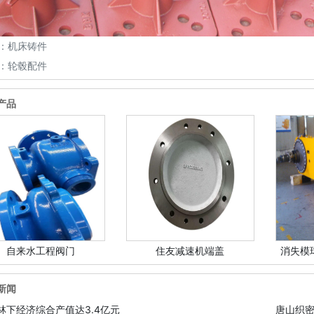
：
机床铸件
：
轮毂配件
产品
自来水工程阀门
住友减速机端盖
消失模
新闻
林下经济综合产值达3.4亿元
唐山织