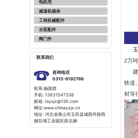
电机壳
减速机箱体
工程机械配件
水泵配件
阀门件
联系我们
2万
咨询电话
0315-6192766
铁道
联系:杨国群
材等
手机: 13831547338
邮箱:
tsyxjx@126.com
网址:www.chinayxjx.cn
地址: 河北省唐山市玉田县城西环路西
侧后湖工业园区路北侧