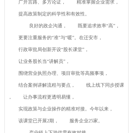
广开言路、多方论证
，
精准掌握企业需求
，
提高政策制定的科学性和有效性。
良好的政企沟通
，
既要追求效率“高”
，
更要注重服务的“准”与“暖”。在迁安市
，
行政审批局创新开设“股长课堂”
，
让业务股长当“讲解员”
，
围绕营业执照办理、项目审批等高频事项
，
结合案例讲解流程与要点
，
线上线下同步授课
，
让办事流程更透明易懂
，
实现政策与企业操作的精准对接。今年以来
，
该课堂已开展2期
，
服务企业25家。
产业链上下游供需有效对接
，